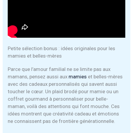
Petite sélection bonus : idées originales pour les
mamies et belles-mères
Parce que l’amour familial ne se limite pas aux
mamans, pensez aussi aux
mamies
et belles-mères
avec des cadeaux personnalisés qui savent aussi
toucher le cœur. Un plaid brodé pour mamie ou un
coffret gourmand à personnaliser pour belle-
maman, voilà des attentions qui font mouche. Ces
idées montrent que créativité cadeau et émotions
ne connaissent pas de frontière générationnelle.