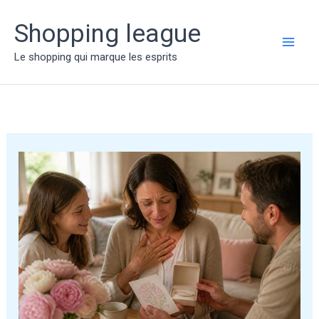
Aller
au
Shopping league
contenu
MAI
Le shopping qui marque les esprits
ME