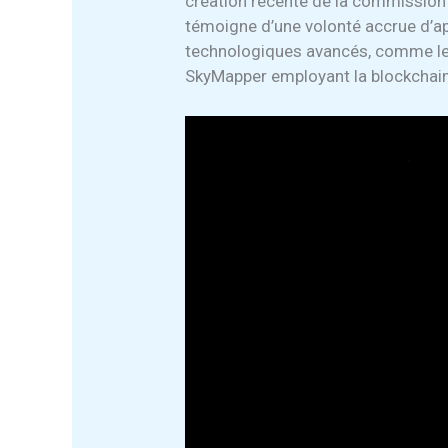
création récente de la commission S
témoigne d’une volonté accrue d’a
technologiques avancés, comme le
SkyMapper employant la blockchain 