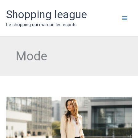
Aller
au
Shopping league
contenu
MAI
Le shopping qui marque les esprits
ME
Mode