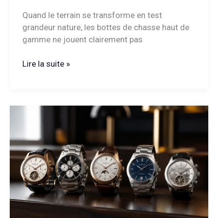
Quand le terrain se transforme en test
grandeur nature, les bottes de chasse haut de
gamme ne jouent clairement pas
Bottes
Lire la suite »
de
chasse
haut
de
gamme
:
quelles
qualités
pour
affronter
tous
les