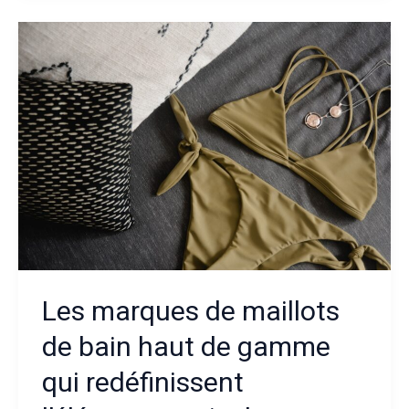
comment
choisir
un
modèle
qui
allie
style
et
précision
?
Les marques de maillots
de bain haut de gamme
qui redéfinissent