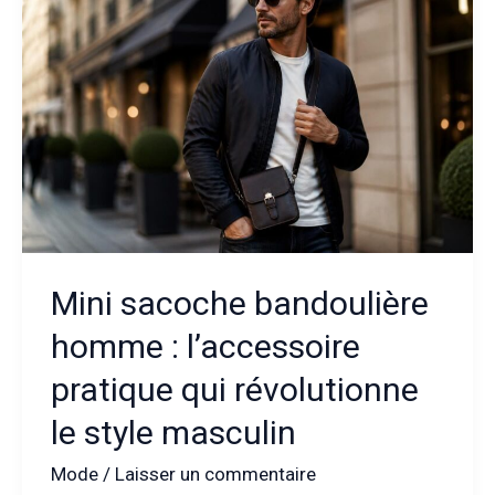
pour
un
style
à
la
fois
chic
et
masculin
?
Mini sacoche bandoulière
homme : l’accessoire
pratique qui révolutionne
le style masculin
Mode
/
Laisser un commentaire