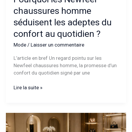
chaussures homme
séduisent les adeptes du
confort au quotidien ?
Mode
/
Laisser un commentaire
L’article en bref Un regard pointu sur les
Newfeel chaussures homme, la promesse d’un
confort du quotidien signé par une
Pourquoi
Lire la suite »
les
Newfeel
chaussures
homme
séduisent
les