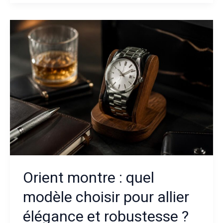
Wikipédia
:
qui
est
vraiment
cette
créatrice
au
style
unique
?
Orient montre : quel
modèle choisir pour allier
élégance et robustesse ?