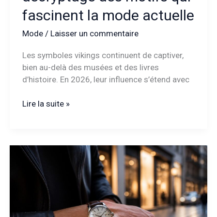
fascinent la mode actuelle
Mode
/
Laisser un commentaire
Les symboles vikings continuent de captiver,
bien au-delà des musées et des livres
d’histoire. En 2026, leur influence s’étend avec
Symbole
Lire la suite »
viking
:
décryptage
des
motifs
qui
fascinent
la
mode