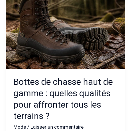
choisir
l’accessoire
idéal
pour
allier
confort
et
style
Bottes de chasse haut de
gamme : quelles qualités
pour affronter tous les
terrains ?
Mode
/
Laisser un commentaire