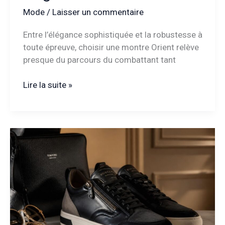
Mode
/
Laisser un commentaire
Entre l’élégance sophistiquée et la robustesse à
toute épreuve, choisir une montre Orient relève
presque du parcours du combattant tant
Orient
Lire la suite »
montre
:
quel
modèle
choisir
pour
allier
élégance
et
robustesse
?