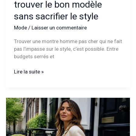
trouver le bon modèle
sans sacrifier le style
Mode
/
Laisser un commentaire
Trouver une montre homme pas cher qui ne fait
pas l’impasse sur le style, c’est possible. Entre
budgets serrés et
Montre
Lire la suite »
homme
pas
cher
:
trouver
le
bon
modèle