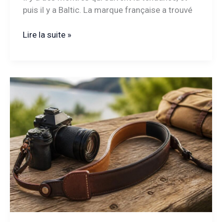
puis il y a Baltic. La marque française a trouvé
Baltic
Lire la suite »
montre
:
l’élégance
vintage
qui
séduit
les
amateurs
de
style
authentique