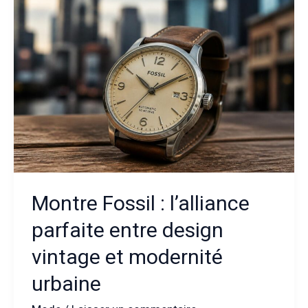
revisitée
pour
un
style
contemporain
Montre Fossil : l’alliance
parfaite entre design
vintage et modernité
urbaine