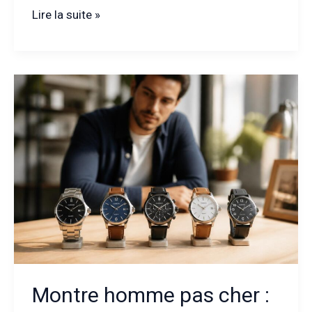
Hamilton
Lire la suite »
:
comment
la
montre
iconique
s’impose
dans
la
mode
contemporaine
Montre homme pas cher :