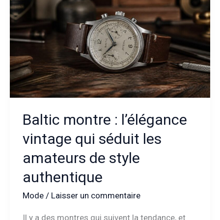
luxe
homme
aujourd’hui
?
Baltic montre : l’élégance
vintage qui séduit les
amateurs de style
authentique
Mode
/
Laisser un commentaire
Il y a des montres qui suivent la tendance, et