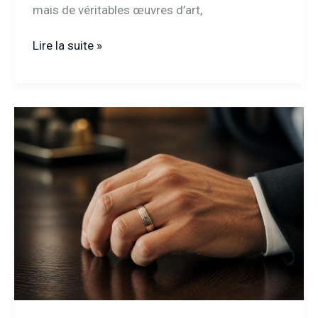
mais de véritables œuvres d’art,
Marques
Lire la suite »
de
chaussures
luxe
:
quelles
maisons
font
vraiment
la
différence
?