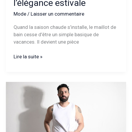
l’élégance estivale
Mode
/
Laisser un commentaire
Quand la saison chaude s’installe, le maillot de
bain cesse d’être un simple basique de
vacances. Il devient une pièce
Les
Lire la suite »
marques
de
maillots
de
bain
haut
de
gamme
qui
redéfinissent