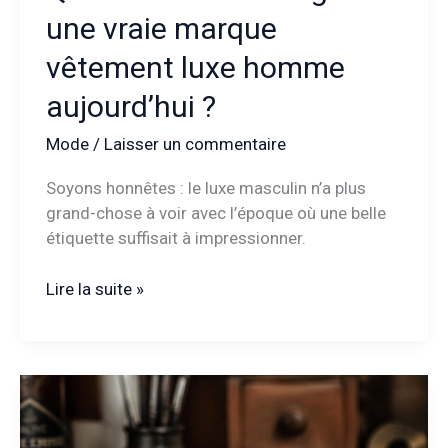
une vraie marque
vêtement luxe homme
aujourd’hui ?
Mode
/
Laisser un commentaire
Soyons honnêtes : le luxe masculin n’a plus
grand-chose à voir avec l’époque où une belle
étiquette suffisait à impressionner.
Quels
Lire la suite »
critères
distinguent
une
vraie
marque
vêtement