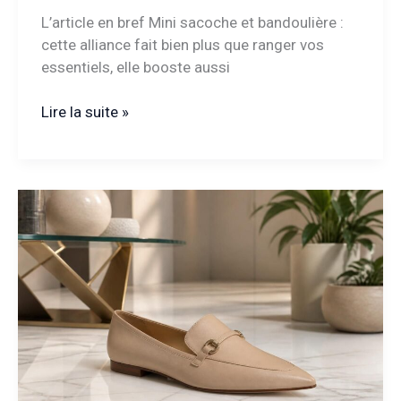
L’article en bref Mini sacoche et bandoulière :
cette alliance fait bien plus que ranger vos
essentiels, elle booste aussi
Mini
Lire la suite »
sacoche
bandoulière
homme
:
l’accessoire
pratique
qui
révolutionne
le
style
masculin