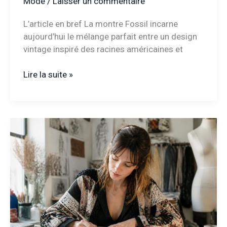
Mode
/
Laisser un commentaire
L’article en bref La montre Fossil incarne
aujourd’hui le mélange parfait entre un design
vintage inspiré des racines américaines et
Montre
Lire la suite »
Fossil
:
l’alliance
parfaite
entre
design
vintage
et
modernité
urbaine